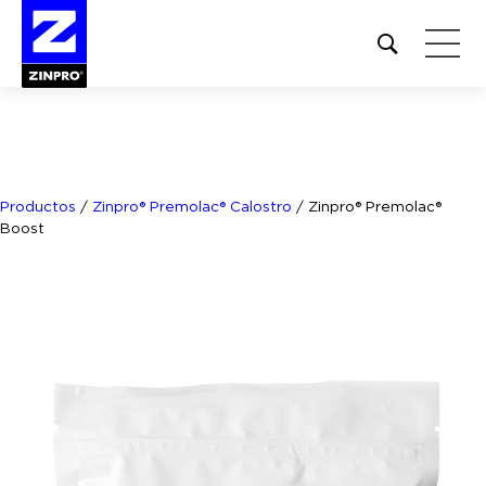
Open
site
search
form
Buscar:
Productos
/
Zinpro® Premolac® Calostro
/
Zinpro® Premolac®
Boost