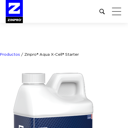
Open
site
search
form
Buscar:
Productos
/
Zinpro® Aqua X-Cell® Starter