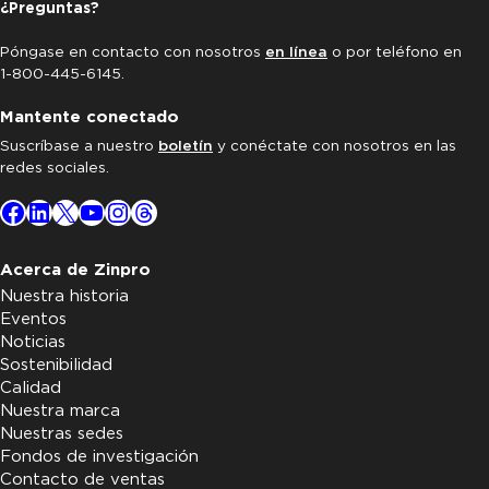
¿Preguntas?
Póngase en contacto con nosotros
en línea
o por teléfono en
1-800-445-6145.
Mantente conectado
Suscríbase a nuestro
boletín
y conéctate con nosotros en las
redes sociales.
Facebook
LinkedIn
X
YouTube
Instagram
Threads
Acerca de Zinpro
Nuestra historia
Eventos
Noticias
Sostenibilidad
Calidad
Nuestra marca
Nuestras sedes
Fondos de investigación
Contacto de ventas