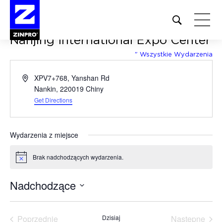
Open
site
Nanjing International Expo Center
search
form
" Wszystkie Wydarzenia
Szukaj:
Adres
XPV7+768, Yanshan Rd
Nankin
,
220019
Chiny
Get Directions
Wydarzenia z miejsce
Brak nadchodzących wydarzenia.
Powiadomienie
Nadchodzące
Wybierz
datę.
Poprzednie
Dzisiaj
Następne