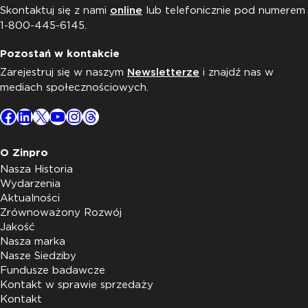
Skontaktuj się z nami
online
lub telefonicznie pod numerem
1-800-445-6145.
Pozostań w kontakcie
Zarejestruj się w naszym
Newsletterze
i znajdź nas w
mediach społecznościowych.
Facebook
LinkedIn
X
YouTube
Instagram
Threads
O Zinpro
Nasza Historia
Wydarzenia
Aktualności
Zrównoważony Rozwój
Jakość
Nasza marka
Nasze Siedziby
Fundusze badawcze
Kontakt w sprawie sprzedaży
Kontakt