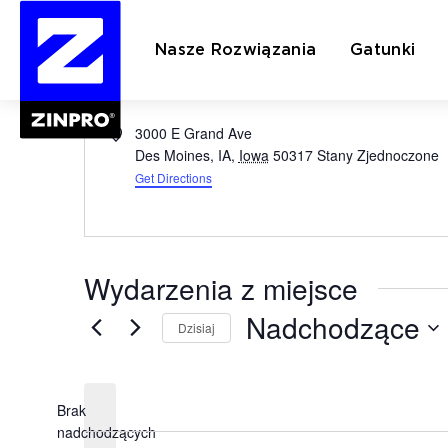
Tereny targowe s
Nasze Rozwiązania
Gatunki
" Wszystkie Wydarzenia
Adres
3000 E Grand Ave
Des Moines, IA
,
Iowa
50317
Stany Zjednoczone
Szukaj:
Get Directions
Wydarzenia z miejsce
Nadchodzące
Dzisiaj
Wybierz
datę.
Brak
nadchodzących
Powiadomienie