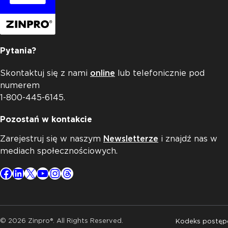
Pytania?
Skontaktuj się z nami
online
lub telefonicznie pod
numerem
1-800-445-6145.
Pozostań w kontakcie
Zarejestruj się w naszym
Newsletterze
i znajdź nas w
mediach społecznościowych.
Facebook
LinkedIn
X
YouTube
Instagram
Threads
© 2026 Zinpro®. All Rights Reserved.
Kodeks postę