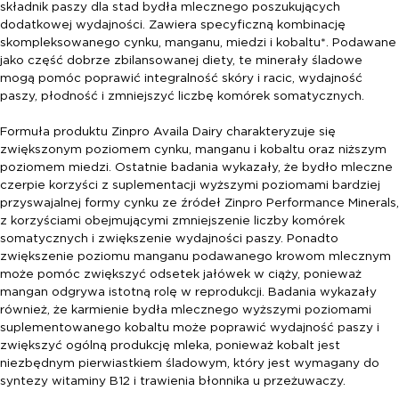
składnik paszy dla stad bydła mlecznego poszukujących
dodatkowej wydajności. Zawiera specyficzną kombinację
skompleksowanego cynku, manganu, miedzi i kobaltu*. Podawane
jako część dobrze zbilansowanej diety, te minerały śladowe
mogą pomóc poprawić integralność skóry i racic, wydajność
paszy, płodność i zmniejszyć liczbę komórek somatycznych.
Formuła produktu Zinpro Availa Dairy charakteryzuje się
zwiększonym poziomem cynku, manganu i kobaltu oraz niższym
poziomem miedzi. Ostatnie badania wykazały, że bydło mleczne
czerpie korzyści z suplementacji wyższymi poziomami bardziej
przyswajalnej formy cynku ze źródeł Zinpro Performance Minerals,
z korzyściami obejmującymi zmniejszenie liczby komórek
somatycznych i zwiększenie wydajności paszy. Ponadto
zwiększenie poziomu manganu podawanego krowom mlecznym
może pomóc zwiększyć odsetek jałówek w ciąży, ponieważ
mangan odgrywa istotną rolę w reprodukcji. Badania wykazały
również, że karmienie bydła mlecznego wyższymi poziomami
suplementowanego kobaltu może poprawić wydajność paszy i
zwiększyć ogólną produkcję mleka, ponieważ kobalt jest
niezbędnym pierwiastkiem śladowym, który jest wymagany do
syntezy witaminy B12 i trawienia błonnika u przeżuwaczy.