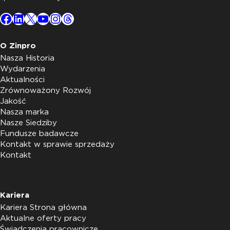
Facebook
LinkedIn
X
YouTube
Instagram
Threads
O Zinpro
Nasza Historia
Wydarzenia
Aktualności
Zrównoważony Rozwój
Jakość
Nasza marka
Nasze Siedziby
Fundusze badawcze
Kontakt w sprawie sprzedaży
Kontakt
Kariera
Kariera Strona główna
Aktualne oferty pracy
Świadczenia pracownicze