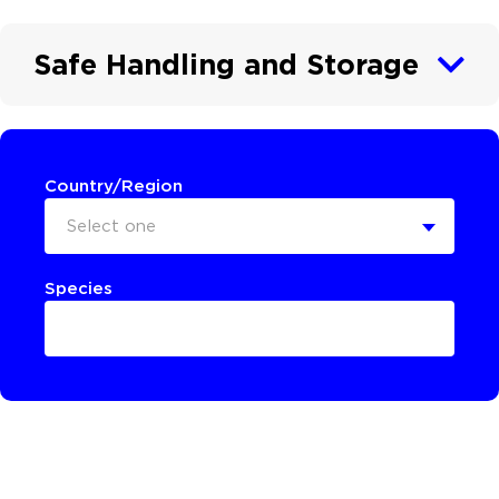
Safe Handling and Storage
Country/Region
Select one
Species