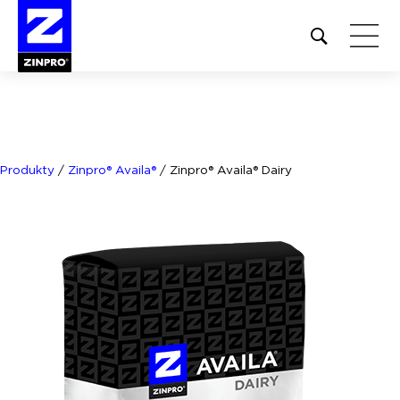
Open
site
search
form
Szukaj:
Produkty
/
Zinpro® Availa®
/
Zinpro® Availa® Dairy