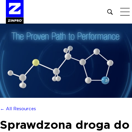
Open
site
search
form
Szukaj:
← All Resources
Sprawdzona droga do