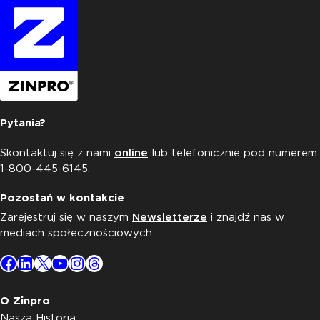
Pytania?
Skontaktuj się z nami
online
lub telefonicznie pod numerem
1-800-445-6145.
Pozostań w kontakcie
Zarejestruj się w naszym
Newsletterze
i znajdź nas w
mediach społecznościowych.
Facebook
LinkedIn
X
YouTube
Instagram
Threads
O Zinpro
Nasza Historia