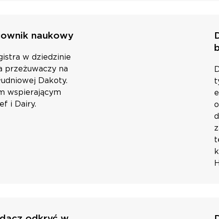
acownik naukowy
istra w dziedzinie
ia przeżuwaczy na
D
udniowej Dakoty.
t
m wspierającym
e
 i Dairy.
o
d
z
t
k
H
adacz odkryć w
D