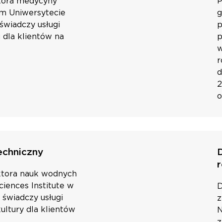
ktora medycyny
P
m Uniwersytecie
g
świadczy usługi
p
 dla klientów na
p
w
r
d
2
o
techniczny
oktora nauk wodnych
iences Institute w
D
i świadczy usługi
z
ultury dla klientów
N
z