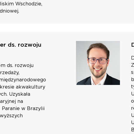
Bliskim Wschodzie,
udniowej.
er ds. rozwoju
D
Z
m ds. rozwoju
s
rzedaży,
b
a międzynarodowego
t
akresie akwakultury
U
ch. Uzyskała
o
ryjnej na
r
Paranie w Brazylii
U
z wyższych
U
B