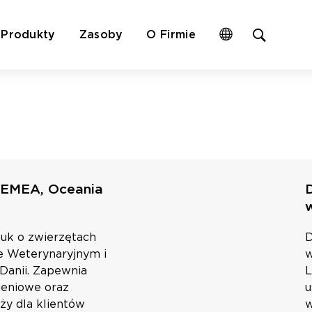
Open
Produkty
Zasoby
O Firmie
site
search
form
 EMEA, Oceania
uk o zwierzętach
D
e Weterynaryjnym i
w
anii. Zapewnia
L
ieniowe oraz
u
ży dla klientów
w