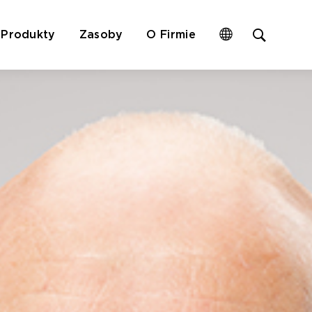
Open
Produkty
Zasoby
O Firmie
site
search
form