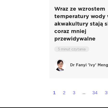
Wraz ze wzrostem
temperatury wody 
akwakultury stają s
coraz mniej
przewidywalne
5 minut czytania
Dr Fanyi 'Ivy' Men
1
2
3
34
3
...