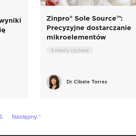
Zinpro® Sole Source™:
wyniki
Precyzyjne dostarczanie
ię
mikroelementów
3 minuty czytania
g
Dr Cibele Torres
5
Następny "