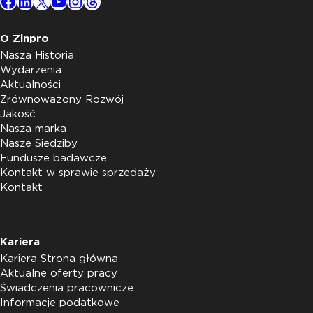
Facebook
LinkedIn
X
YouTube
Instagram
Threads
O Zinpro
Nasza Historia
Wydarzenia
Aktualności
Zrównoważony Rozwój
Jakość
Nasza marka
Nasze Siedziby
Fundusze badawcze
Kontakt w sprawie sprzedaży
Kontakt
Kariera
Kariera Strona główna
Aktualne oferty pracy
Świadczenia pracownicze
Informacje podatkowe