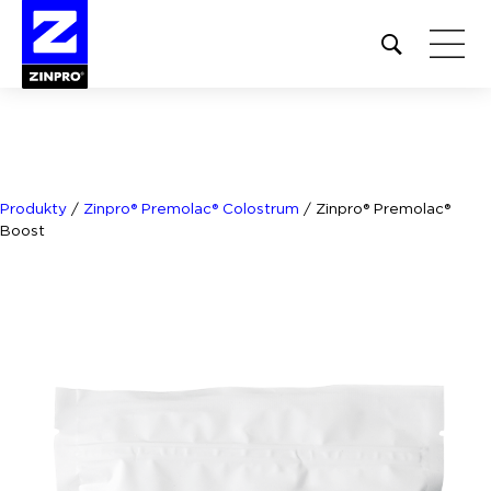
Open
site
search
form
Szukaj:
Produkty
/
Zinpro® Premolac® Colostrum
/
Zinpro® Premolac®
Boost