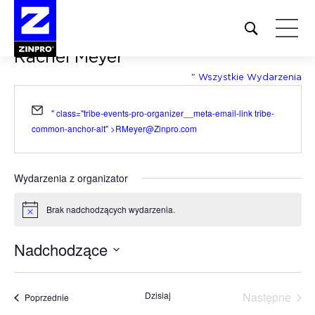
Open
site
Rachel Meyer
search
form
" Wszystkie Wydarzenia
Szukaj:
Adres
" class="tribe-events-pro-organizer__meta-email-link tribe-
e-
common-anchor-alt" >
RMeyer@Zinpro.com
mail
Wydarzenia z organizator
Brak nadchodzących wydarzenia.
Powiadomienie
Nadchodzące
Wybierz
datę.
Dzisiaj
Następne
Wydarzenia
Poprzednie
Wydarzen