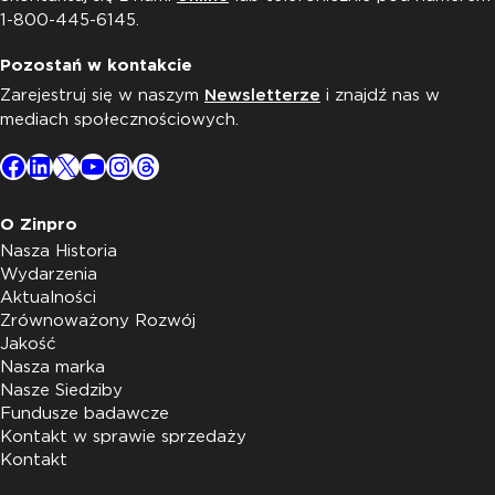
1-800-445-6145.
Pozostań w kontakcie
Zarejestruj się w naszym
Newsletterze
i znajdź nas w
mediach społecznościowych.
Facebook
LinkedIn
X
YouTube
Instagram
Threads
O Zinpro
Nasza Historia
Wydarzenia
Aktualności
Zrównoważony Rozwój
Jakość
Nasza marka
Nasze Siedziby
Fundusze badawcze
Kontakt w sprawie sprzedaży
Kontakt