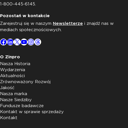
1-800-445-6145.
Pozostań w kontakcie
Zarejestruj się w naszym
Newsletterze
i znajdź nas w
mediach społecznościowych.
Facebook
LinkedIn
X
YouTube
Instagram
Threads
O Zinpro
Nasza Historia
Wydarzenia
Aktualności
Zrównoważony Rozwój
Jakość
Nasza marka
Nasze Siedziby
Fundusze badawcze
Kontakt w sprawie sprzedaży
Kontakt