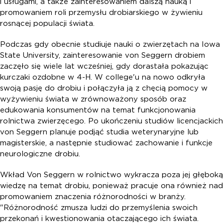
i usługami, a także zainteresowaniem dalszą nauką i
promowaniem roli przemysłu drobiarskiego w żywieniu
rosnącej populacji świata.
Podczas gdy obecnie studiuje nauki o zwierzętach na Iowa
State University, zainteresowanie von Seggern drobiem
zaczęło się wiele lat wcześniej, gdy dorastała pokazując
kurczaki ozdobne w 4-H. W college'u na nowo odkryła
swoją pasję do drobiu i połączyła ją z chęcią pomocy w
wyżywieniu świata w zrównoważony sposób oraz
edukowania konsumentów na temat funkcjonowania
rolnictwa zwierzęcego. Po ukończeniu studiów licencjackich
von Seggern planuje podjąć studia weterynaryjne lub
magisterskie, a następnie studiować zachowanie i funkcje
neurologiczne drobiu.
Wkład Von Seggern w rolnictwo wykracza poza jej głęboką
wiedzę na temat drobiu, ponieważ pracuje ona również nad
promowaniem znaczenia różnorodności w branży.
"Różnorodność zmusza ludzi do przemyślenia swoich
przekonań i kwestionowania otaczającego ich świata.