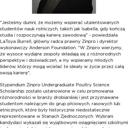
"Jesteśmy dumni, że możemy wspierać utalentowanych
studentów nauk rolniczych, takich jak Isabella, gdy kończą
studia i rozpoczynają karierę zawodową" - powiedziała
LaToya Burrell, główny radca prawny Zinpro i dyrektor
wykonawczy Anderson Foundation. "W Zinpro wierzymy,
że wysoce wydajne zespoły składają się z różnorodnych
perspektyw i doświadczeń, a my wspieramy młodych
liderów, którzy mogą wcielać te ideały w życie przez całą
swoją karierę".
Stypendium Zinpro Undergraduate Poultry Science
Scholarship zostało ustanowione w celu promowania
różnorodności w branży drobiarskiej i jest przyznawane
studentom należącym do grup płciowych, rasowych lub
etnicznych, które były historycznie niedostatecznie
reprezentowane w Stanach Zjednoczonych. Wybrani
kandydaci wykazali się wyjątkowymi osiągnięciami szkolnymi