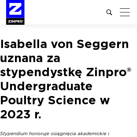
Open
site
search
form
Isabella von Seggern
Szukaj:
uznana za
stypendystkę Zinpro®
Undergraduate
Poultry Science w
2023 r.
Stypendium honoruje osiągnięcia akademickie i