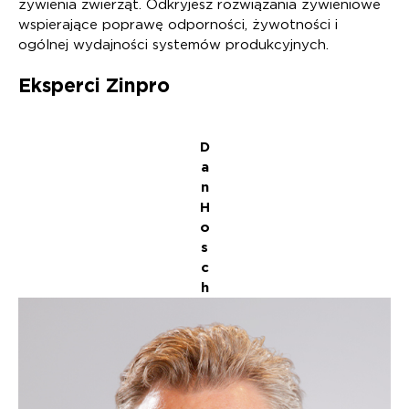
żywienia zwierząt. Odkryjesz rozwiązania żywieniowe
wspierające poprawę odporności, żywotności i
ogólnej wydajności systemów produkcyjnych.
Eksperci Zinpro
D
a
n
H
o
s
c
h