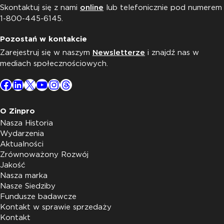
Skontaktuj się z nami
online
lub telefonicznie pod numerem
1-800-445-6145.
Pozostań w kontakcie
Zarejestruj się w naszym
Newsletterze
i znajdź nas w
mediach społecznościowych.
Facebook
LinkedIn
X
YouTube
Instagram
Threads
O Zinpro
Nasza Historia
Wydarzenia
Aktualności
Zrównoważony Rozwój
Jakość
Nasza marka
Nasze Siedziby
Fundusze badawcze
Kontakt w sprawie sprzedaży
Kontakt