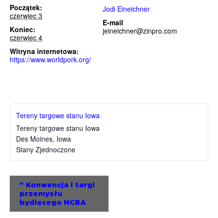
Początek:
Jodi Eineichner
czerwiec 3
E-mail
Koniec:
jeineichner@zinpro.com
czerwiec 4
Witryna internetowa:
https://www.worldpork.org/
Tereny targowe stanu Iowa
Tereny targowe stanu Iowa
Des Moines
,
Iowa
Stany Zjednoczone
Wydarzenie
"
Konwencja i targi
przemysłu
Nawigacja
bydlęcego NCBA