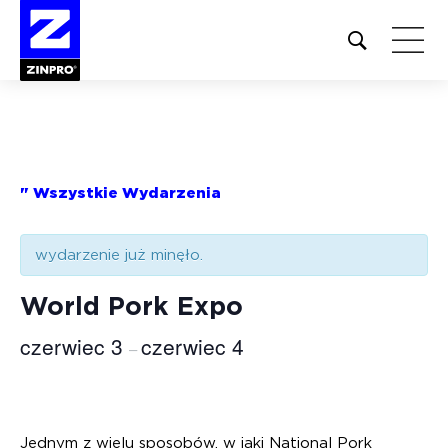
Open
site
search
form
Szukaj:
" Wszystkie Wydarzenia
wydarzenie już minęło.
World Pork Expo
czerwiec 3
czerwiec 4
–
Jednym z wielu sposobów, w jaki National Pork