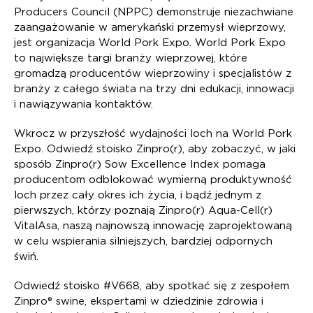
Producers Council (NPPC) demonstruje niezachwiane
zaangażowanie w amerykański przemysł wieprzowy,
jest organizacja World Pork Expo. World Pork Expo
to największe targi branży wieprzowej, które
gromadzą producentów wieprzowiny i specjalistów z
branży z całego świata na trzy dni edukacji, innowacji
i nawiązywania kontaktów.
Wkrocz w przyszłość wydajności loch na World Pork
Expo. Odwiedź stoisko Zinpro(r), aby zobaczyć, w jaki
sposób Zinpro(r) Sow Excellence Index pomaga
producentom odblokować wymierną produktywność
loch przez cały okres ich życia, i bądź jednym z
pierwszych, którzy poznają Zinpro(r) Aqua-Cell(r)
VitalAsa, naszą najnowszą innowację zaprojektowaną
w celu wspierania silniejszych, bardziej odpornych
świń.
Odwiedź stoisko #V668, aby spotkać się z zespołem
Zinpro® swine, ekspertami w dziedzinie zdrowia i