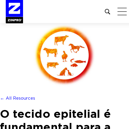
Open
site
search
form
Pesquisar
por:
← All Resources
O tecido epitelial é
fundamental para a