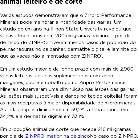
animal leiteiro e de corte
Vários estudos demonstraram que o Zinpro Performance
Minerals pode melhorar a integridade das garras. Um
estudo de um ano na Illinois State University revelou que
vacas alimentadas com 200 miligramas adicionais por dia
de zinco do ZINPRO
tiveram menos casos de podridão do
®
pé, rachaduras no calcanhar, dermatite digital e laminite do
que as vacas não alimentadas com ZINPRO
.
®
Em um estudo maior e de longo prazo com mais de 2.900
vacas leiteiras, aquelas suplementadas com zinco,
manganês, cobre e cobalto como Zinpro Performance
Minerals observaram uma diminuição nas lesões das garras.
As lesões mais suscetíveis a danos no tecido epitelial foram
as mais receptivas à maior disponibilidade de microminerais.
As solas duplas diminuíram em 59,2%, a linha branca em
34,2% e a dermatite digital em 33,1%.
Em produção animal de corte que recebe 216 miligramas
por dia de
ZINPRO
metionina de zinco
No caso do ZINPRO,
®