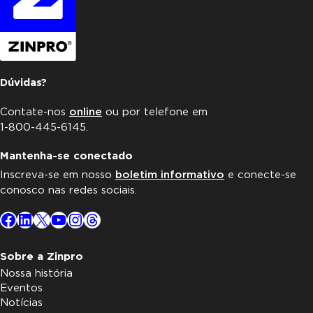
Dúvidas?
Contate-nos
online
ou por telefone em
1-800-445-6145.
Mantenha-se conectado
Inscreva-se em nosso
boletim informativo
e conecte-se
conosco nas redes sociais.
Facebook
LinkedIn
X
YouTube
Instagram
Threads
Sobre a Zinpro
Nossa história
Eventos
Notícias