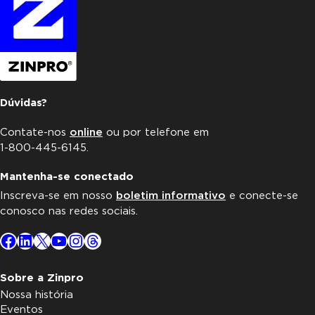
Dúvidas?
Contate-nos
online
ou por telefone em
1-800-445-6145.
Mantenha-se conectado
Inscreva-se em nosso
boletim informativo
e conecte-se
conosco nas redes sociais.
Facebook
LinkedIn
X
YouTube
Instagram
Threads
Sobre a Zinpro
Nossa história
Eventos