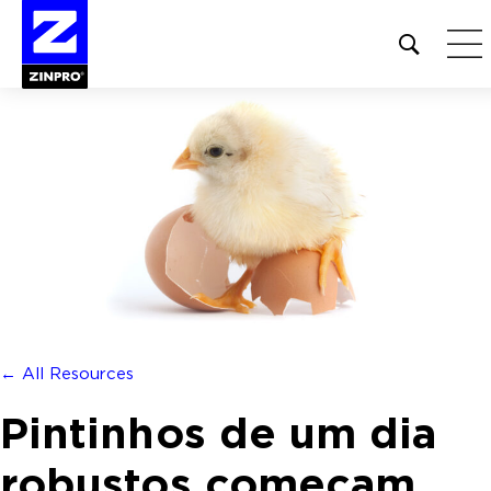
Open
site
search
form
Pesquisar
por:
← All Resources
Pintinhos de um dia
robustos começam