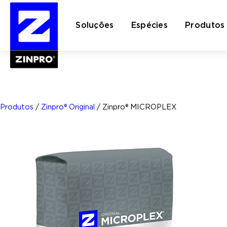
Soluções
Espécies
Produtos
Pesquisar
por:
Produtos
/
Zinpro® Original
/
Zinpro® MICROPLEX