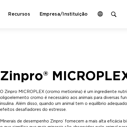
Op
Recursos
Empresa/Instituição
site
sea
for
Zinpro® MICROPLE
O Zinpro MICROPLEX (cromo metionina) é um ingrediente nutric
oligoelemento cromo é necessário aos animais para diversas funç
insulina. Além disso, quando um animal tem o equilíbrio adequad
efeitos desafiadores do estresse.
Minerais de desempenho Zinpro
fornecem a mais alta eficácia b
®
o que significa que mais minerais são absorvidos pelo animal par