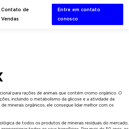
Contato de
Entre em contato
en
Vendas
conosco
rch
m
X
ional para rações de animais que contém cromo orgânico. O
ões, incluindo o metabolismo da glicose e a atividade da
o de minerais orgânicos, ele consegue lidar melhor com os
iológica de todos os produtos de minerais residuais do mercado,
a proporcionar todos os seus benefícios. Por mais de 50 anos, os