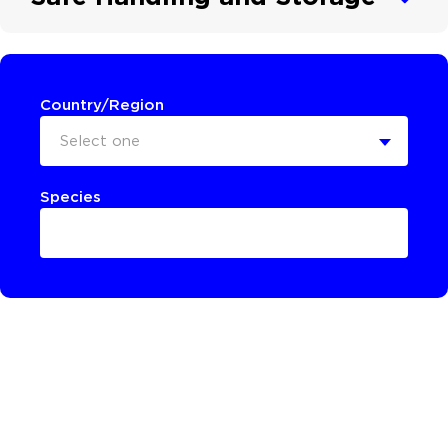
Country/Region
Select one
Species