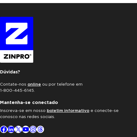
Dúvidas?
Contate-nos
online
ou por telefone em
1-800-445-6145.
Mantenha-se conectado
Inscreva-se em nosso
boletim informativo
e conecte-se
conosco nas redes sociais.
Facebook
LinkedIn
X
YouTube
Instagram
Threads