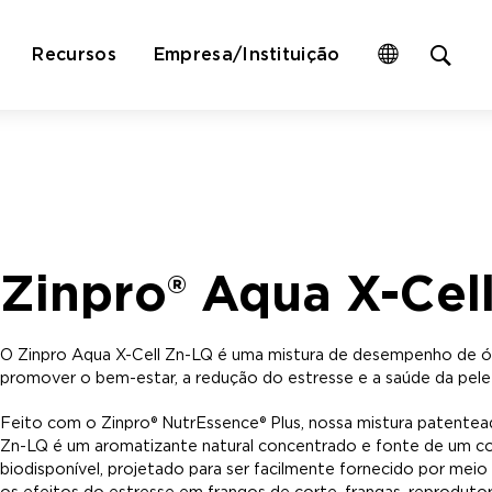
Op
Recursos
Empresa/Instituição
site
sea
for
Zinpro® Aqua X-Cel
O Zinpro Aqua X-Cell Zn-LQ é uma mistura de desempenho de óle
promover o bem-estar, a redução do estresse e a saúde da pele 
Feito com o Zinpro® NutrEssence® Plus, nossa mistura patentead
Zn-LQ é um aromatizante natural concentrado e fonte de um c
biodisponível, projetado para ser facilmente fornecido por me
os efeitos do estresse em frangos de corte, frangas, reproduto