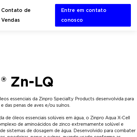
Contato de
Entre em contato
en
Vendas
conosco
rch
m
l® Zn-LQ
os essenciais da Zinpro Specialty Products desenvolvida para
e das penas de aves e/ou suínos.
a de óleos essenciais solúveis em água, o Zinpro Aqua X-Cell
omplexo de aminoácidos de zinco extremamente solúvel e
io de sistemas de dosagem de água. Desenvolvido para combater
res, poedeiras, perus e suínos, quando usado conforme as