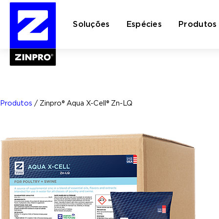
Soluções
Espécies
Produtos
Pesquisar
por:
Produtos
/
Zinpro® Aqua X-Cell® Zn-LQ