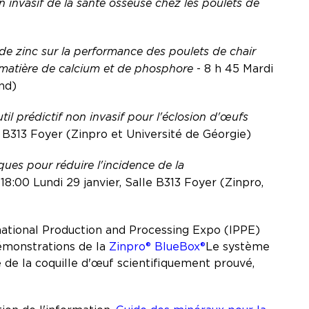
on invasif de la santé osseuse chez les poulets de
e zinc sur la performance des poulets de chair
 matière de calcium et de phosphore
- 8 h 45 Mardi
and)
til prédictif non invasif pour l'éclosion d'œufs
le B313 Foyer (Zinpro et Université de Géorgie)
ues pour réduire l'incidence de la
 18:00 Lundi 29 janvier, Salle B313 Foyer (Zinpro,
national Production and Processing Expo (IPPE)
 démonstrations de la
Zinpro® BlueBox®
Le système
ité de la coquille d'œuf scientifiquement prouvé,