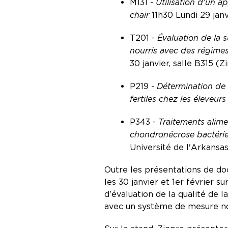
M131 -
Utilisation d'un a
chair
11h30 Lundi 29 jan
T201 -
Évaluation de la 
nourris avec des régime
30 janvier, salle B315 
P219 -
Détermination de l
fertiles chez les éleveur
P343 -
Traitements alime
chondronécrose bactérie
Université de l'Arkansa
Outre les présentations de do
les 30 janvier et 1er février s
d'évaluation de la qualité de l
avec un système de mesure no