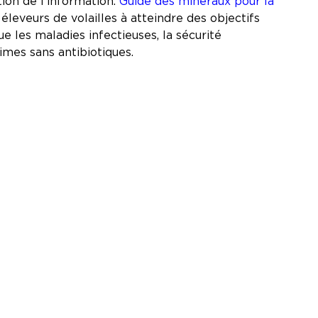
ion de l'information.
Guide des minéraux pour la
leveurs de volailles à atteindre des objectifs
e les maladies infectieuses, la sécurité
régimes sans antibiotiques.