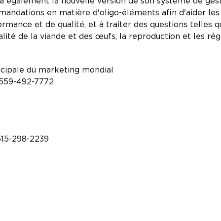
ra également la nouvelle version de son système de gest
ndations en matière d'oligo-éléments afin d'aider les é
mance et de qualité, et à traiter des questions telles qu
qualité de la viande et des œufs, la reproduction et les 
incipale du marketing mondial
1-559-492-7772
-515-298-2239