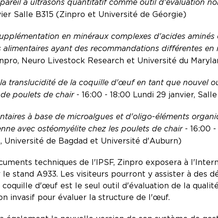
ppareil à ultrasons quantitatif comme outil d'évaluation n
vier Salle B315 (Zinpro et Université de Géorgie)
supplémentation en minéraux complexes d'acides aminés d
s alimentaires ayant des recommandations différentes en
(Zinpro, Neuro Livestock Research et Université du Maryl
a translucidité de la coquille d'œuf en tant que nouvel ou
s de poulets de chair
- 16:00 - 18:00 Lundi 29 janvier, Sal
ntaires à base de microalgues et d'oligo-éléments organiq
nne avec ostéomyélite chez les poulets de chair
- 16:00 -
s, Université de Bagdad et Université d'Auburn)
cuments techniques de l'IPSF, Zinpro exposera à l'Inter
ur le stand A933. Les visiteurs pourront y assister à des
a coquille d'œuf est le seul outil d'évaluation de la qual
n invasif pour évaluer la structure de l'œuf.