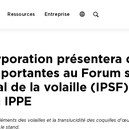
Open
Ressources
Entreprise
site
search
form
poration présentera 
portantes au Forum s
l de la volaille (IPSF
n IPPE
ments des volailles et la translucidité des coquilles d'œ
 le stand.