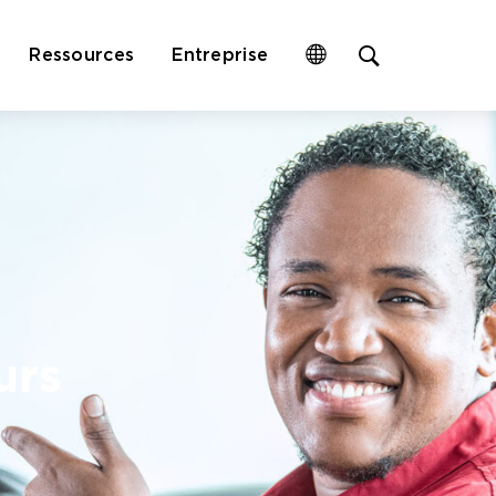
Open
Ressources
Entreprise
site
search
form
urs