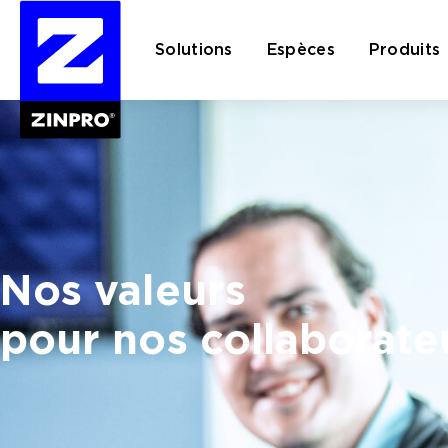
Solutions
Espèces
Produits
Rechercher :
Nos valeurs
pour nos collaborate