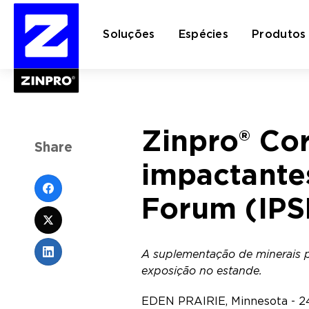
Soluções
Espécies
Produtos
Pesquisar
Zinpro® Co
por:
Share
impactantes
Forum (IPS
A suplementação de minerais p
exposição no estande.
EDEN PRAIRIE, Minnesota - 24 