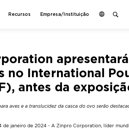
Op
Recursos
Empresa/Instituição
site
sea
for
rporation apresentar
 no International Poul
F), antes da exposiç
ara aves e a translucidez da casca do ovo serão destaca
de janeiro de 2024 - A Zinpro Corporation, líder mundi