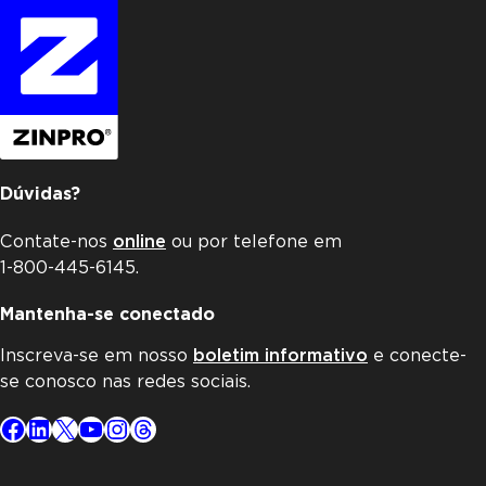
Dúvidas?
Contate-nos
online
ou por telefone em
1-800-445-6145.
Mantenha-se conectado
Inscreva-se em nosso
boletim informativo
e conecte-
se conosco nas redes sociais.
Facebook
LinkedIn
X
YouTube
Instagram
Threads