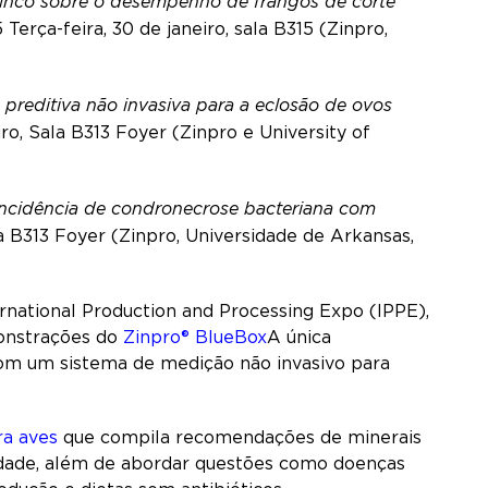
inco sobre o desempenho de frangos de corte
 Terça-feira, 30 de janeiro, sala B315 (Zinpro,
reditiva não invasiva para a eclosão de ovos
iro, Sala B313 Foyer (Zinpro e University of
 incidência de condronecrose bacteriana com
la B313 Foyer (Zinpro, Universidade de Arkansas,
rnational Production and Processing Expo (IPPE),
monstrações do
Zinpro® BlueBox
A única
com um sistema de medição não invasivo para
ra aves
que compila recomendações de minerais
idade, além de abordar questões como doenças