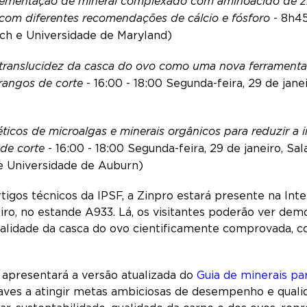
lementação de mineral complexado com aminoácido de z
com diferentes recomendações de cálcio e fósforo
- 8h45
ch e Universidade de Maryland)
translucidez da casca do ovo como uma nova ferramenta p
frangos de corte
- 16:00 - 18:00 Segunda-feira, 29 de jane
éticos de microalgas e minerais orgânicos para reduzir a
 de corte
- 16:00 - 18:00 Segunda-feira, 29 de janeiro, Sa
e Universidade de Auburn)
igos técnicos da IPSF, a Zinpro estará presente na Inte
reiro, no estande A933. Lá, os visitantes poderão ver de
ualidade da casca do ovo cientificamente comprovada, 
apresentará a versão atualizada do
Guia de minerais pa
 aves a atingir metas ambiciosas de desempenho e qual