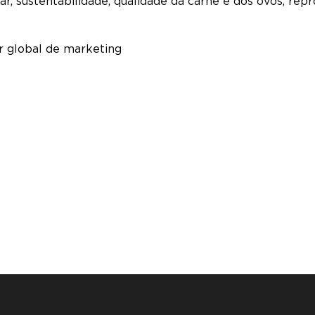
ar, sustentabilidade, qualidade da carne e dos ovos, re
or global de marketing