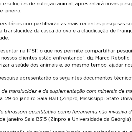
 e soluções de nutrição animal, apresentará novas pesq
de janeiro.
versitários compartilharão as mais recentes pesquisas s
 a translucidez da casca do ovo e a claudicação de fran
dade.
resentar na IPSF, o que nos permite compartilhar pesqu
e nossos clientes estão enfrentando", diz Marco Rebollo
rizar a saúde dos animais e, ao mesmo tempo, ajudar noss
 pesquisa apresentarão os seguintes documentos técnico
 de translucidez e da suplementação com minerais de tr
, 29 de janeiro Sala B311 (Zinpro, Mississippi State Uni
 ultrassom quantitativo como ferramenta não invasiva d
 de janeiro Sala B315 (Zinpro e Universidade da Geórgia