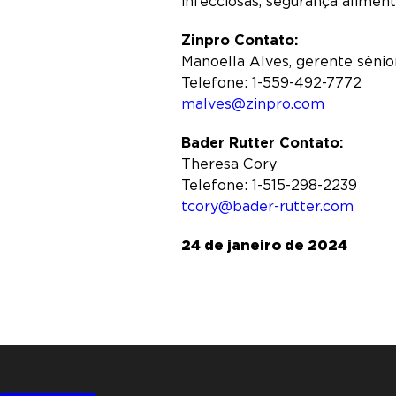
infecciosas, segurança aliment
Zinpro Contato:
Manoella Alves, gerente sêni
Telefone: 1-559-492-7772
malves@zinpro.com
Bader Rutter Contato:
Theresa Cory
Telefone: 1-515-298-2239
tcory@bader-rutter.com
24 de janeiro de 2024