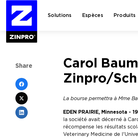
Solutions
Espèces
Produits
Rechercher :
Carol Bauma
Share
Zinpro/Sch
La bourse permettra à Mme Bau
EDEN PRAIRIE, Minnesota - 1
la société avait décerné à Ca
récompense les résultats scola
Veterinary Medicine de l'Uni