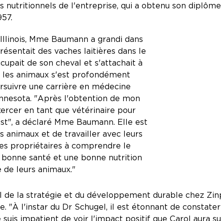
s nutritionnels de l'entreprise, qui a obtenu son diplôm
957.
'Illinois, Mme Baumann a grandi dans
résentait des vaches laitières dans le
upait de son cheval et s'attachait à
r les animaux s'est profondément
rsuivre une carrière en médecine
Minnesota. "Après l'obtention de mon
ercer en tant que vétérinaire pour
st", a déclaré Mme Baumann. Elle est
es animaux et de travailler avec leurs
 les propriétaires à comprendre le
 bonne santé et une bonne nutrition
 de leurs animaux."
 de la stratégie et du développement durable chez Zinpr
e. "À l'instar du Dr Schugel, il est étonnant de consta
 suis impatient de voir l'impact positif que Carol aura s