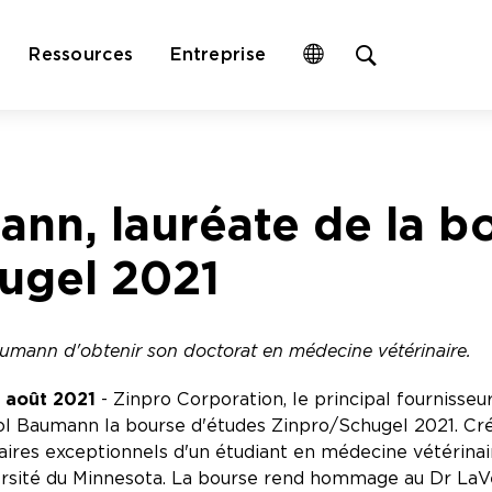
Open
Ressources
Entreprise
site
search
form
nn, lauréate de la b
ugel 2021
mann d'obtenir son doctorat en médecine vétérinaire.
9 août 2021
- Zinpro Corporation, le principal fournisseu
rol Baumann la bourse d'études Zinpro/Schugel 2021. Cr
ires exceptionnels d'un étudiant en médecine vétérinair
versité du Minnesota. La bourse rend hommage au Dr LaV