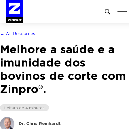
Open
site
search
form
← All Resources
Pesquisar
Melhore a saúde e a
por:
imunidade dos
bovinos de corte com
Zinpro®.
Leitura de 4 minutos
Dr. Chris Reinhardt