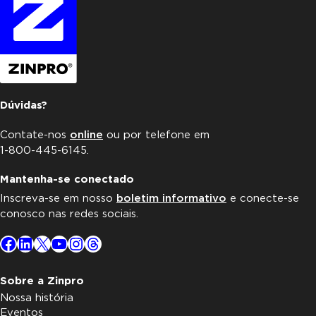
Dúvidas?
Contate-nos
online
ou por telefone em
1-800-445-6145.
Mantenha-se conectado
Inscreva-se em nosso
boletim informativo
e conecte-se
conosco nas redes sociais.
Facebook
LinkedIn
X
YouTube
Instagram
Threads
Sobre a Zinpro
Nossa história
Eventos