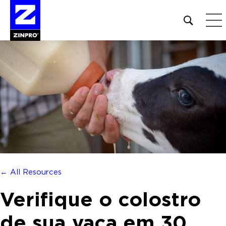
Open
site
search
form
Pesquisar
por:
← All Resources
Verifique o colostro
de sua vaca em 30