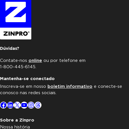
Dúvidas?
Contate-nos
online
ou por telefone em
1-800-445-6145.
Mantenha-se conectado
Inscreva-se em nosso
boletim informativo
e conecte-se
conosco nas redes sociais.
Facebook
LinkedIn
X
YouTube
Instagram
Threads
Sobre a Zinpro
Nossa história