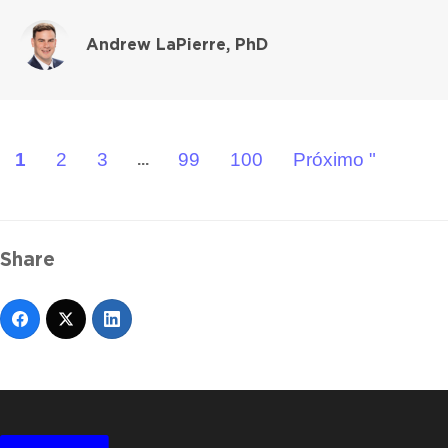
Andrew LaPierre, PhD
1
2
3
99
100
Próximo "
...
Share