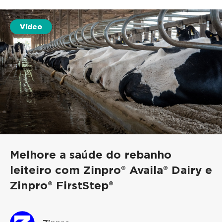
Vídeo
Melhore a saúde do rebanho
leiteiro com Zinpro® Availa® Dairy e
Zinpro® FirstStep®