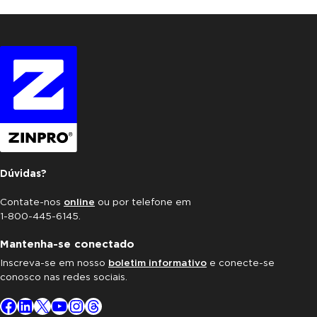
Dúvidas?
Contate-nos
online
ou por telefone em
1-800-445-6145.
Mantenha-se conectado
Inscreva-se em nosso
boletim informativo
e conecte-se
conosco nas redes sociais.
Facebook
LinkedIn
X
YouTube
Instagram
Threads