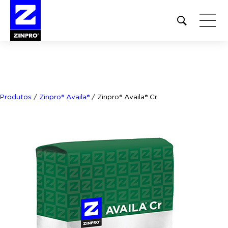
Open
site
search
form
Pesquisar
por:
Produtos
/
Zinpro® Availa®
/
Zinpro® Availa® Cr