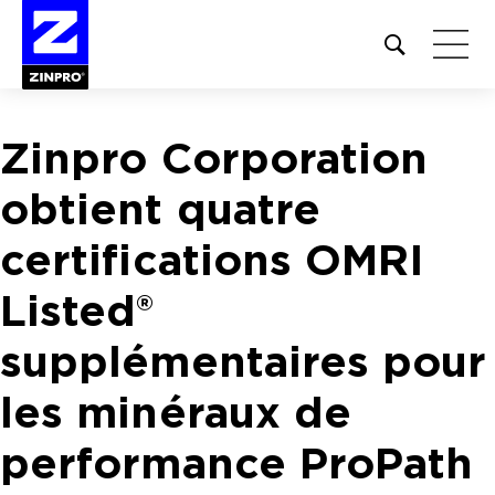
Open
site
search
form
Zinpro Corporation
Rechercher :
obtient quatre
certifications OMRI
Listed®
supplémentaires pour
les minéraux de
performance ProPath