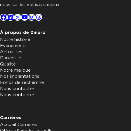
nous sur les médias sociaux.
Facebook
LinkedIn
X
YouTube
Instagram
Threads
À propos de Zinpro
Notre histoire
Evénements
Actualités
Durabilité
Qualité
Notre marque
Nos implantations
Fonds de recherche
Nous contacter
Nous contacter
Carrières
Accueil Carrières
Offres d'emploi actuelles