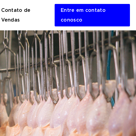
Contato de
Entre em contato
en
Vendas
conosco
rch
m