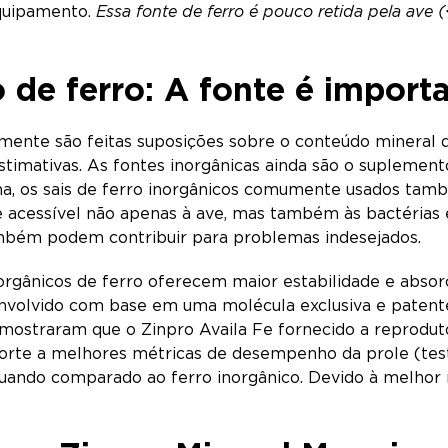
quipamento.
Essa fonte de ferro é pouco retida pela ave 
de ferro: A fonte é import
mente são feitas suposições sobre o conteúdo mineral da
timativas. As fontes inorgânicas ainda são o suplement
ha, os sais de ferro inorgânicos comumente usados tamb
 acessível não apenas à ave, mas também às bactérias 
mbém podem contribuir para problemas indesejados.
 orgânicos de ferro oferecem maior estabilidade e abso
envolvido com base em uma molécula exclusiva e patent
mostraram que o Zinpro Availa Fe fornecido a reproduto
uporte a melhores métricas de desempenho da prole (te
quando comparado ao ferro inorgânico. Devido à melhor 