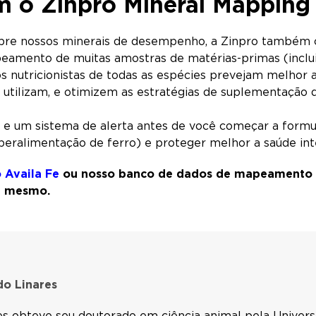
m o Zinpro Mineral Mapping
bre nossos minerais de desempenho, a Zinpro também 
eamento de muitas amostras de matérias-primas (incluin
 nutricionistas de todas as espécies prevejam melhor as
 utilizam, e otimizem as estratégias de suplementação 
 um sistema de alerta antes de você começar a formula
eralimentação de ferro) e proteger melhor a saúde inte
 Availa Fe
ou nosso banco de dados de mapeamento d
je mesmo.
do Linares
es obteve seu doutorado em ciência animal pela Universi