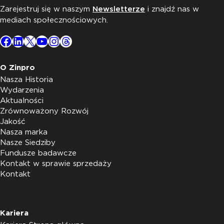
Zarejestruj się w naszym
Newsletterze
i znajdź nas w
mediach społecznościowych.
Facebook
LinkedIn
X
YouTube
Instagram
Threads
O Zinpro
Nasza Historia
Wydarzenia
Aktualności
Zrównoważony Rozwój
Jakość
Nasza marka
Nasze Siedziby
Fundusze badawcze
Kontakt w sprawie sprzedaży
Kontakt
Kariera