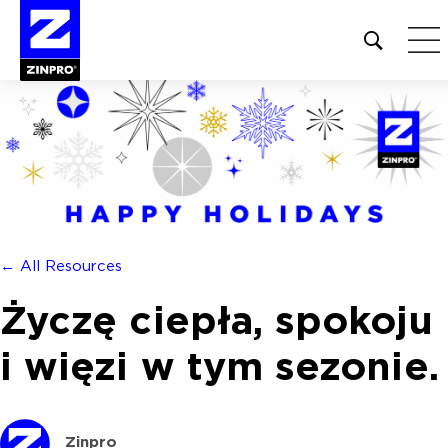
Open
site
search
form
Szukaj:
← All Resources
Życzę ciepła, spokoju
i więzi w tym sezonie.
Zinpro