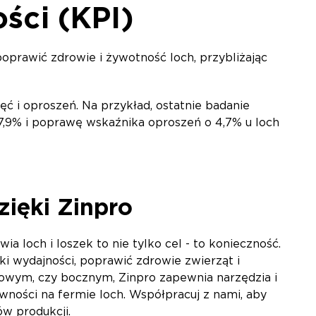
ści (KPI)
rawić zdrowie i żywotność loch, przybliżając
ć i oproszeń. Na przykład, ostatnie badanie
,9% i poprawę wskaźnika oproszeń o 4,7% u loch
zięki Zinpro
loch i loszek to nie tylko cel - to konieczność.
i wydajności, poprawić zdrowie zwierząt i
towym, czy bocznym, Zinpro zapewnia narzędzia i
ności na fermie loch. Współpracuj z nami, aby
ów produkcji.