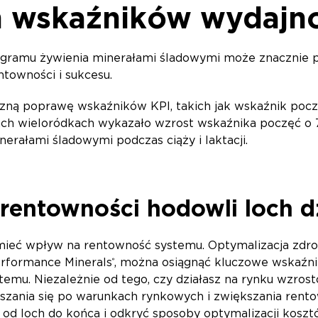
 wskaźników wydajno
ramu żywienia minerałami śladowymi może znacznie pop
entowności i sukcesu.
zną poprawę wskaźników KPI, takich jak wskaźnik poczę
ch wieloródkach wykazało wzrost wskaźnika poczęć o 7
erałami śladowymi podczas ciąży i laktacji.
rentowności hodowli loch d
eć wpływ na rentowność systemu. Optymalizacja zdrowia 
rformance Minerals
, można osiągnąć kluczowe wskaźnik
®
emu. Niezależnie od tego, czy działasz na rynku wzros
szania się po warunkach rynkowych i zwiększania rentow
 od loch do końca i odkryć sposoby optymalizacji koszt