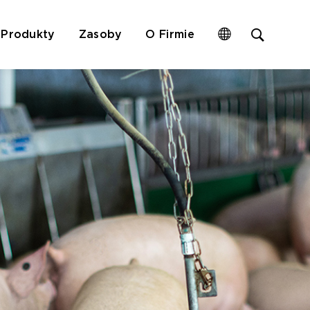
Open
Produkty
Zasoby
O Firmie
site
search
form