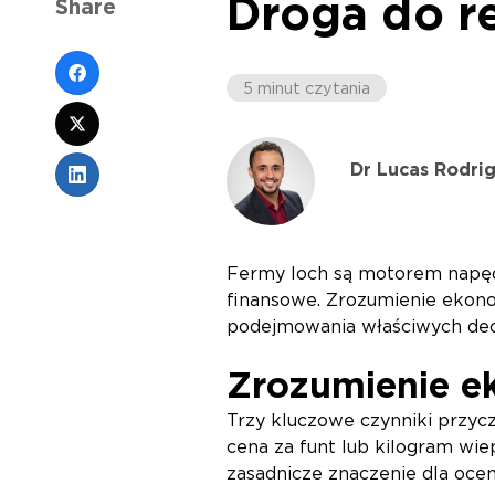
Droga do r
Share
5 minut czytania
Dr Lucas Rodri
Fermy loch są motorem napęd
finansowe. Zrozumienie ekono
podejmowania właściwych decy
Zrozumienie ek
Trzy kluczowe czynniki przycz
cena za funt lub kilogram wie
zasadnicze znaczenie dla ocen