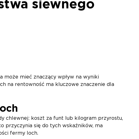
stwa siewnego
ta może mieć znaczący wpływ na wyniki
cych na rentowność ma kluczowe znaczenie dla
loch
y chlewnej: koszt za funt lub kilogram przyrostu,
co przyczynia się do tych wskaźników, ma
ści fermy loch.