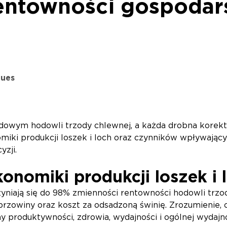
entowności gospodar
gues
owym hodowli trzody chlewnej, a każda drobna korek
miki produkcji loszek i loch oraz czynników wpływają
zji.
onomiki produkcji loszek i 
yniają się do 98% zmienności rentowności hodowli trzod
przowiny oraz koszt za odsadzoną świnię. Zrozumienie, 
y produktywności, zdrowia, wydajności i ogólnej wydajno