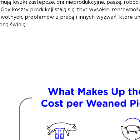
ują loszki zastępcze, dni nieprodukcyjne, paszę, roboci
 Gdy koszty produkcji stają się zbyt wysokie, rentownoś
otnych, problemów z pracą i innych wyzwań, które uni
oną świnię.