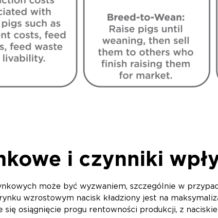
nkowe i czynniki wpł
rynkowych może być wyzwaniem, szczególnie w przypad
ynku wzrostowym nacisk kładziony jest na maksymaliza
 się osiągnięcie progu rentowności produkcji, z nacisk