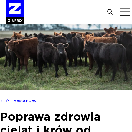
Open
site
search
form
Szukaj:
← All Resources
Poprawa zdrowia
cieląt i krów od