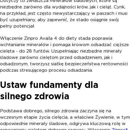
Dotyczy to zwłaszcza minerałów śladowych, które są
niezbędne zarówno dla wydajności krów, jak i cieląt. Cynk,
na przykład, jest często niewystarczający w paszach i musi
być uzupełniany, aby zapewnić, że stado osiągnie swój
pełny potencjał.
Włączenie Zinpro Availa 4 do diety stada poprawia
wchłanianie minerałów i pomaga krowom odsadzać cięższe
cielęta - do 28 funtów. Uzupełniając niezbędne minerały
śladowe zarówno cielętom przed odsadzeniem, jak i
odsadzonym, tworzysz siatkę bezpieczeństwa rentowności
podczas stresującego procesu odsadzania.
Ustaw fundamenty dla
silnego zdrowia
Podstawa dobrego, silnego zdrowia zaczyna się na
wczesnym etapie życia cielęcia, a właściwe Żywienie, w tym
odpowiednie minerały śladowe, odgrywa kluczową rolę w
zapewnieniu cielętom dobrego rozwoju. Włączenie
Zinpro®