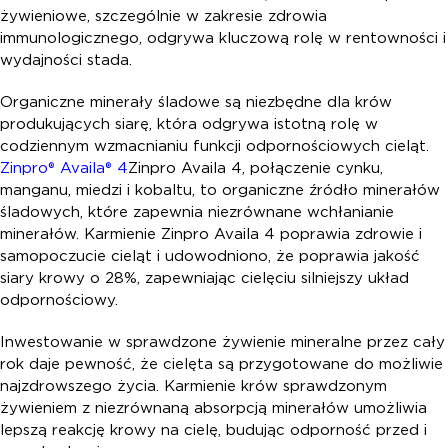
żywieniowe, szczególnie w zakresie zdrowia
immunologicznego, odgrywa kluczową rolę w rentowności i
wydajności stada.
Organiczne minerały śladowe są niezbędne dla krów
produkujących siarę, która odgrywa istotną rolę w
codziennym wzmacnianiu funkcji odpornościowych cieląt.
Zinpro® Availa® 4
Zinpro Availa 4, połączenie cynku,
manganu, miedzi i kobaltu, to organiczne źródło minerałów
śladowych, które zapewnia niezrównane wchłanianie
minerałów. Karmienie Zinpro Availa 4 poprawia zdrowie i
samopoczucie cieląt i udowodniono, że poprawia jakość
siary krowy o 28%, zapewniając cielęciu silniejszy układ
odpornościowy.
Inwestowanie w sprawdzone żywienie mineralne przez cały
rok daje pewność, że cielęta są przygotowane do możliwie
najzdrowszego życia. Karmienie krów sprawdzonym
żywieniem z niezrównaną absorpcją minerałów umożliwia
lepszą reakcję krowy na cielę, budując odporność przed i