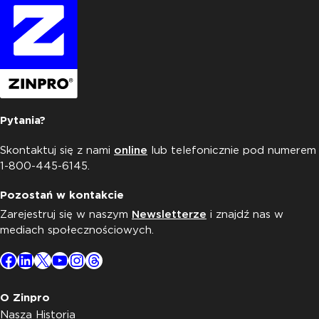
Pytania?
Skontaktuj się z nami
online
lub telefonicznie pod numerem
1-800-445-6145.
Pozostań w kontakcie
Zarejestruj się w naszym
Newsletterze
i znajdź nas w
mediach społecznościowych.
Facebook
LinkedIn
X
YouTube
Instagram
Threads
O Zinpro
Nasza Historia