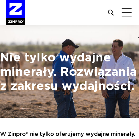
Open
site
search
form
Szukaj:
Nie tylko wydajne
minerały.
Rozwiązania
z zakresu wydajności.
W Zinpro® nie tylko oferujemy wydajne minerały.