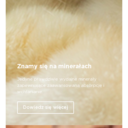
Znamy się na minerałach
Jedyne prawdziwie wydajne minerały
zapewniające zaawansowaną absorpcję i
wchłanianie.
Dowiedz się więcej