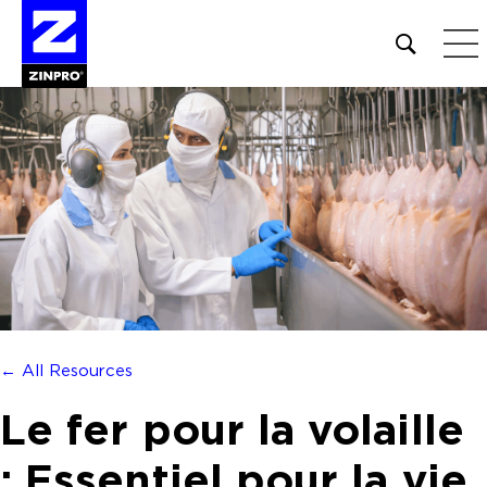
Open
site
search
form
Rechercher :
← All Resources
Le fer pour la volaille
: Essentiel pour la vie,