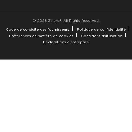
© 2026 Zinpro®. All Rights Reserved.
Code de conduite des fournisseurs
Politique de confidentialité
Préférences en matière de cookies
Conditions d'utilisation
Déclarations d'entreprise