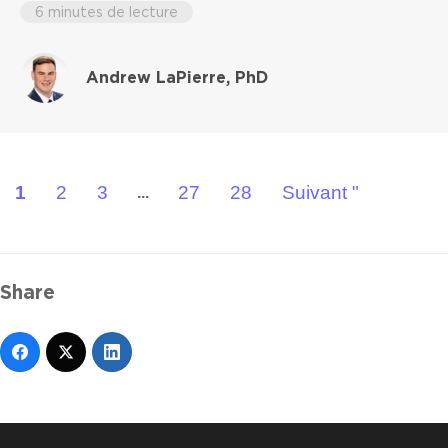
6 minutes de lecture
Andrew LaPierre, PhD
1
2
3
27
28
Suivant "
...
Share