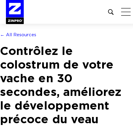
Open
site
search
form
← All Resources
Rechercher :
Contrôlez le
colostrum de votre
vache en 30
secondes, améliorez
le développement
précoce du veau