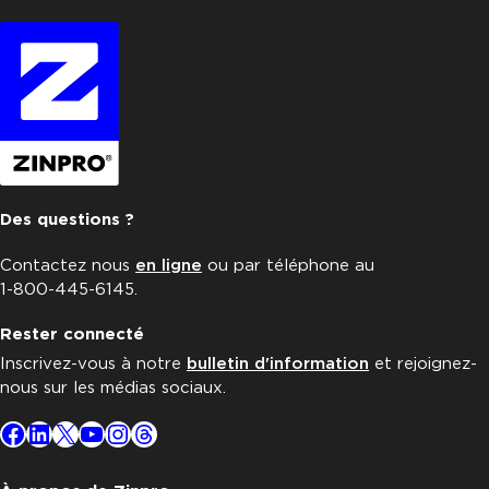
Des questions ?
Contactez nous
en ligne
ou par téléphone au
1-800-445-6145.
Rester connecté
Inscrivez-vous à notre
bulletin d'information
et rejoignez-
nous sur les médias sociaux.
Facebook
LinkedIn
X
YouTube
Instagram
Threads