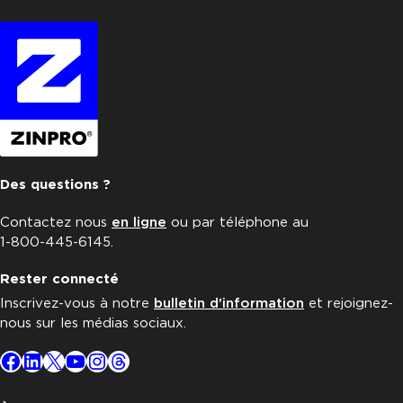
Des questions ?
Contactez nous
en ligne
ou par téléphone au
1-800-445-6145.
Rester connecté
Inscrivez-vous à notre
bulletin d'information
et rejoignez-
nous sur les médias sociaux.
Facebook
LinkedIn
X
YouTube
Instagram
Threads