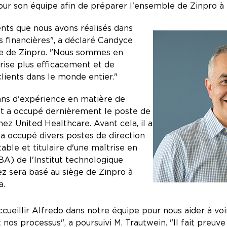
pour son équipe afin de préparer l'ensemble de Zinpro à l
ents que nous avons réalisés dans
s financières", a déclaré Candyce
ère de Zinpro. "Nous sommes en
ise plus efficacement et de
lients dans le monde entier."
ans d'expérience en matière de
 et a occupé dernièrement le poste de
hez United Healthcare. Avant cela, il a
l a occupé divers postes de direction
able et titulaire d'une maîtrise en
BA) de l'Institut technologique
z sera basé au siège de Zinpro à
a.
ueillir Alfredo dans notre équipe pour nous aider à voi
nos processus", a poursuivi M. Trautwein. "Il fait preuve