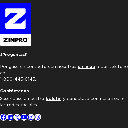
¿Preguntas?
Póngase en contacto con nosotros
en línea
o por teléfono
en
1-800-445-6145.
Contáctenos
Suscríbase a nuestro
boletín
y conéctate con nosotros en
las redes sociales.
Facebook
LinkedIn
X
YouTube
Instagram
Threads