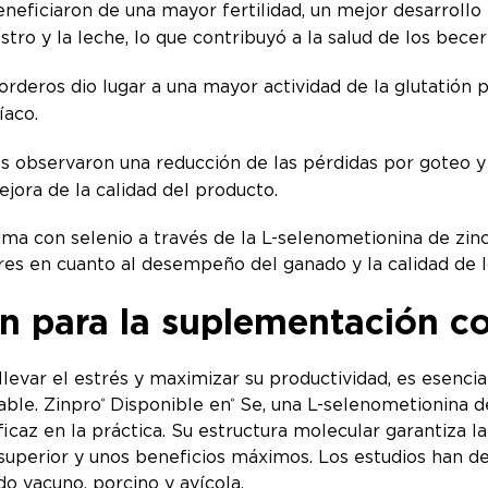
eneficiaron de una mayor fertilidad, un mejor desarroll
ostro y la leche, lo que contribuyó a la salud de los bece
rderos dio lugar a una mayor actividad de la glutatión
díaco.
 observaron una reducción de las pérdidas por goteo y u
ejora de la calidad del producto.
ma con selenio a través de la L-selenometionina de zinc
ores en cuanto al desempeño del ganado y la calidad de 
n para la suplementación co
levar el estrés y maximizar su productividad, es esenci
able. Zinpro
Disponible en
Se, una L-selenometionina de
®
®
ficaz en la práctica. Su estructura molecular garantiza l
superior y unos beneficios máximos. Los estudios han d
do vacuno, porcino y avícola.