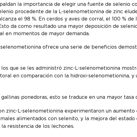
paldan la importancia de elegir una fuente de selenio co
lenio procedente de la L-selenometionina de zinc elude 
lcanza el 98 %. En cerdos y aves de corral, el 100 % de 
Esto da como resultado una mayor deposición de selenio en
nimal en momentos de mayor demanda.
selenometionina ofrece una serie de beneficios demostr
 los que se les administró zinc-L-selenometionina mostr
toral en comparación con la hidroxi-selenometionina, y
gallinas ponedoras, esto se traduce en una mayor tasa de
ron zinc-L-selenometionina experimentaron un aumento 
males alimentados con selenito, y la mejora del estado
la resistencia de los lechones.