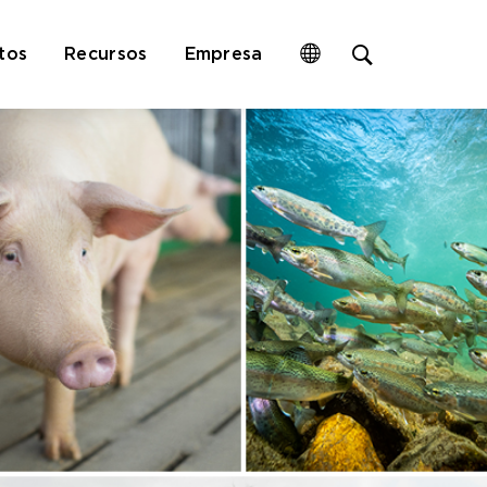
Open
tos
Recursos
Empresa
site
search
form