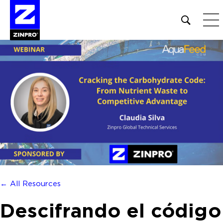
Open
site
search
form
Buscar:
← All Resources
Descifrando el código