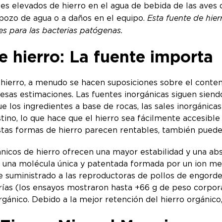
es elevados de hierro en el agua de bebida de las aves
 pozo de agua o a daños en el equipo.
Esta fuente de hier
es para las bacterias patógenas.
 hierro: La fuente importa
hierro, a menudo se hacen suposiciones sobre el conten
esas estimaciones. Las fuentes inorgánicas siguen siend
que los ingredientes a base de rocas, las sales inorgánic
stino, lo que hace que el hierro sea fácilmente accesible
stas formas de hierro parecen rentables, también puede
nicos de hierro ofrecen una mayor estabilidad y una ab
 una molécula única y patentada formada por un ion metá
suministrado a las reproductoras de pollos de engorde m
rías (los ensayos mostraron hasta +66 g de peso corpora
gánico. Debido a la mejor retención del hierro orgánico,