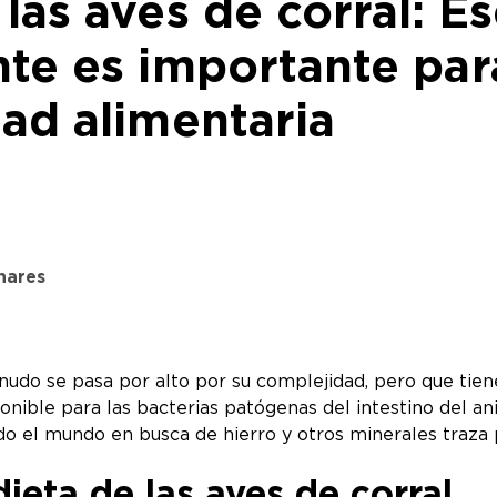
las aves de corral: Es
nte es importante para
dad alimentaria
nares
enudo se pasa por alto por su complejidad, pero que tie
ponible para las bacterias patógenas del intestino del a
do el mundo en busca de hierro y otros minerales traza p
dieta de las aves de corral