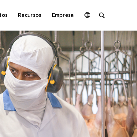
Open
tos
Recursos
Empresa
site
search
form